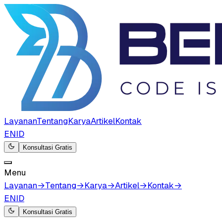
Layanan
Tentang
Karya
Artikel
Kontak
EN
ID
Konsultasi Gratis
Menu
Layanan
→
Tentang
→
Karya
→
Artikel
→
Kontak
→
EN
ID
Konsultasi Gratis