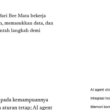
ari Bee Mata bekerja
an, memasukkan data, dan
intah langkah demi
AI agent o
Integrasi t
ak pada kemampuannya
Memori kont
aturan tetap; AI agent