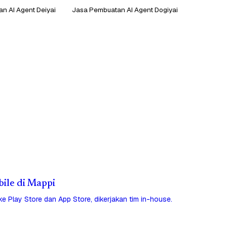
n AI Agent Deiyai
Jasa Pembuatan AI Agent Dogiyai
bile di Mappi
 ke Play Store dan App Store, dikerjakan tim in-house.