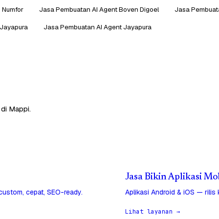
k Numfor
Jasa Pembuatan AI Agent Boven Digoel
Jasa Pembuata
 Jayapura
Jasa Pembuatan AI Agent Jayapura
 di Mappi.
Jasa Bikin Aplikasi Mo
 custom, cepat, SEO-ready.
Aplikasi Android & iOS — rilis
Lihat layanan →