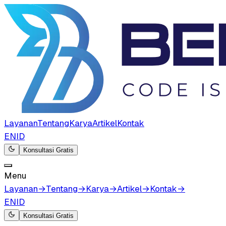
Layanan
Tentang
Karya
Artikel
Kontak
EN
ID
Konsultasi Gratis
Menu
Layanan
→
Tentang
→
Karya
→
Artikel
→
Kontak
→
EN
ID
Konsultasi Gratis