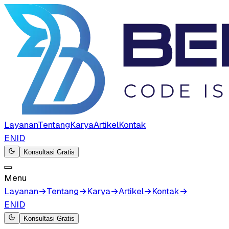
Layanan
Tentang
Karya
Artikel
Kontak
EN
ID
Konsultasi Gratis
Menu
Layanan
→
Tentang
→
Karya
→
Artikel
→
Kontak
→
EN
ID
Konsultasi Gratis