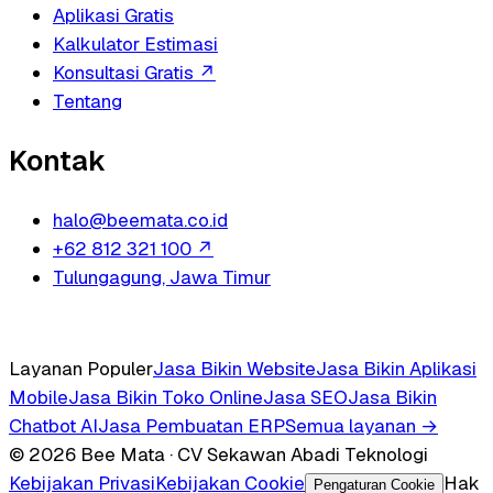
Aplikasi Gratis
Kalkulator Estimasi
Konsultasi Gratis
↗
Tentang
Kontak
halo@beemata.co.id
+62 812 321 100
↗
Tulungagung, Jawa Timur
Layanan Populer
Jasa Bikin Website
Jasa Bikin Aplikasi
Mobile
Jasa Bikin Toko Online
Jasa SEO
Jasa Bikin
Chatbot AI
Jasa Pembuatan ERP
Semua layanan →
© 2026 Bee Mata · CV Sekawan Abadi Teknologi
Kebijakan Privasi
Kebijakan Cookie
Hak
Pengaturan Cookie