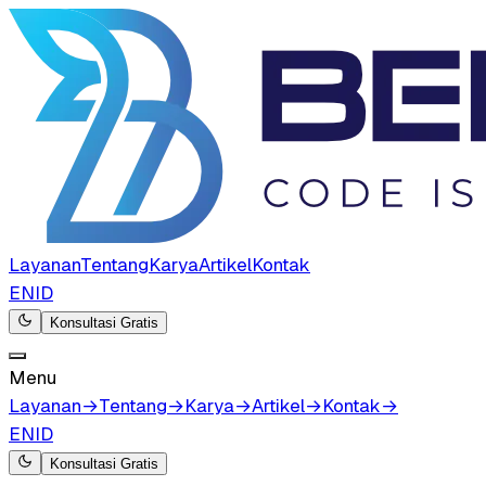
Layanan
Tentang
Karya
Artikel
Kontak
EN
ID
Konsultasi Gratis
Menu
Layanan
→
Tentang
→
Karya
→
Artikel
→
Kontak
→
EN
ID
Konsultasi Gratis