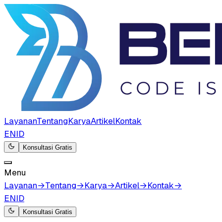
Layanan
Tentang
Karya
Artikel
Kontak
EN
ID
Konsultasi Gratis
Menu
Layanan
→
Tentang
→
Karya
→
Artikel
→
Kontak
→
EN
ID
Konsultasi Gratis