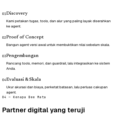
Discovery
01
Kami petakan tugas, tools, dan alur yang paling layak diserahkan
ke agent.
Proof of Concept
02
Bangun agent versi awal untuk membuktikan nilai sebelum skala.
Pengembangan
03
Rancang tools, memori, dan guardrail, lalu integrasikan ke sistem
Anda.
Evaluasi & Skala
04
Ukur akurasi dan biaya, perketat batasan, lalu perluas cakupan
agent.
04 — Kenapa Bee Mata
Partner digital yang teruji