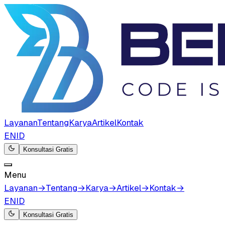
Layanan
Tentang
Karya
Artikel
Kontak
EN
ID
Konsultasi Gratis
Menu
Layanan
→
Tentang
→
Karya
→
Artikel
→
Kontak
→
EN
ID
Konsultasi Gratis