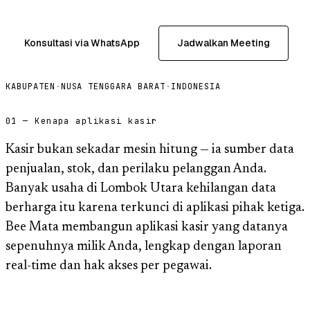
Konsultasi via WhatsApp
Jadwalkan Meeting
KABUPATEN
·
NUSA TENGGARA BARAT
·
INDONESIA
01 — Kenapa aplikasi kasir
Kasir bukan sekadar mesin hitung — ia sumber data
penjualan, stok, dan perilaku pelanggan Anda.
Banyak usaha di Lombok Utara kehilangan data
berharga itu karena terkunci di aplikasi pihak ketiga.
Bee Mata membangun aplikasi kasir yang datanya
sepenuhnya milik Anda, lengkap dengan laporan
real-time dan hak akses per pegawai.