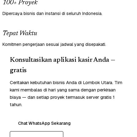
100+ Proyek
Dipercaya bisnis dan instansi di seluruh Indonesia.
Tepat Waktu
Komitmen pengerjaan sesuai jadwal yang disepakati.
Konsultasikan aplikasi kasir Anda —
gratis
Ceritakan kebutuhan bisnis Anda di Lombok Utara. Tim
kami membalas di hari yang sama dengan perkiraan
biaya — dan setiap proyek termasuk server gratis 1
tahun.
Chat WhatsApp Sekarang