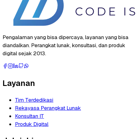
Pengalaman yang bisa dipercaya, layanan yang bisa
diandalkan. Perangkat lunak, konsultasi, dan produk
digital sejak 2013.
Layanan
Tim Terdedikasi
Rekayasa Perangkat Lunak
Konsultan IT
Produk Digital