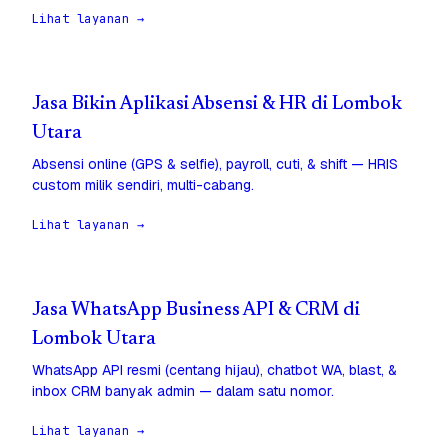
Lihat layanan →
Jasa Bikin Aplikasi Absensi & HR di Lombok
Utara
Absensi online (GPS & selfie), payroll, cuti, & shift — HRIS
custom milik sendiri, multi-cabang.
Lihat layanan →
Jasa WhatsApp Business API & CRM di
Lombok Utara
WhatsApp API resmi (centang hijau), chatbot WA, blast, &
inbox CRM banyak admin — dalam satu nomor.
Lihat layanan →