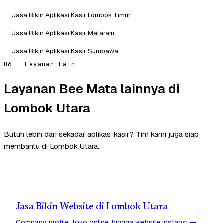
Jasa Bikin Aplikasi Kasir Lombok Timur
Jasa Bikin Aplikasi Kasir Mataram
Jasa Bikin Aplikasi Kasir Sumbawa
06 — Layanan Lain
Layanan Bee Mata lainnya di
Lombok Utara
Butuh lebih dari sekadar aplikasi kasir? Tim kami juga siap
membantu di Lombok Utara.
Jasa Bikin Website di Lombok Utara
Company profile, toko online, hingga website instansi —