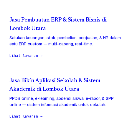
Jasa Pembuatan ERP & Sistem Bisnis di
Lombok Utara
Satukan keuangan, stok, pembelian, penjualan, & HR dalam
satu ERP custom — multi-cabang, real-time.
Lihat layanan →
Jasa Bikin Aplikasi Sekolah & Sistem
Akademik di Lombok Utara
PPDB online, e-learning, absensi siswa, e-rapor, & SPP
online — sistem informasi akademik untuk sekolah.
Lihat layanan →