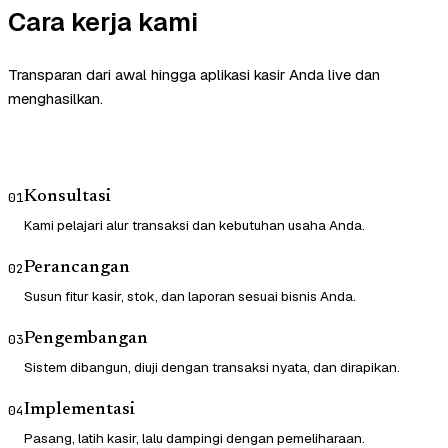
Cara kerja kami
Transparan dari awal hingga aplikasi kasir Anda live dan
menghasilkan.
Konsultasi
01
Kami pelajari alur transaksi dan kebutuhan usaha Anda.
Perancangan
02
Susun fitur kasir, stok, dan laporan sesuai bisnis Anda.
Pengembangan
03
Sistem dibangun, diuji dengan transaksi nyata, dan dirapikan.
Implementasi
04
Pasang, latih kasir, lalu dampingi dengan pemeliharaan.