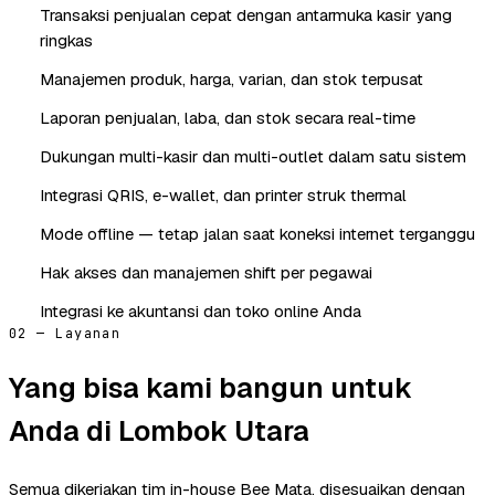
Transaksi penjualan cepat dengan antarmuka kasir yang
ringkas
Manajemen produk, harga, varian, dan stok terpusat
Laporan penjualan, laba, dan stok secara real-time
Dukungan multi-kasir dan multi-outlet dalam satu sistem
Integrasi QRIS, e-wallet, dan printer struk thermal
Mode offline — tetap jalan saat koneksi internet terganggu
Hak akses dan manajemen shift per pegawai
Integrasi ke akuntansi dan toko online Anda
02 — Layanan
Yang bisa kami bangun untuk
Anda di Lombok Utara
Semua dikerjakan tim in-house Bee Mata, disesuaikan dengan