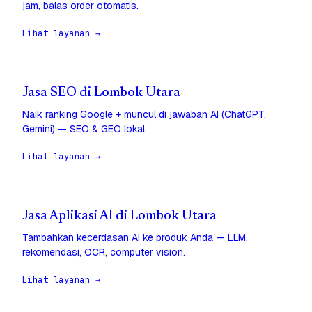
jam, balas order otomatis.
Lihat layanan →
Jasa SEO di Lombok Utara
Naik ranking Google + muncul di jawaban AI (ChatGPT,
Gemini) — SEO & GEO lokal.
Lihat layanan →
Jasa Aplikasi AI di Lombok Utara
Tambahkan kecerdasan AI ke produk Anda — LLM,
rekomendasi, OCR, computer vision.
Lihat layanan →