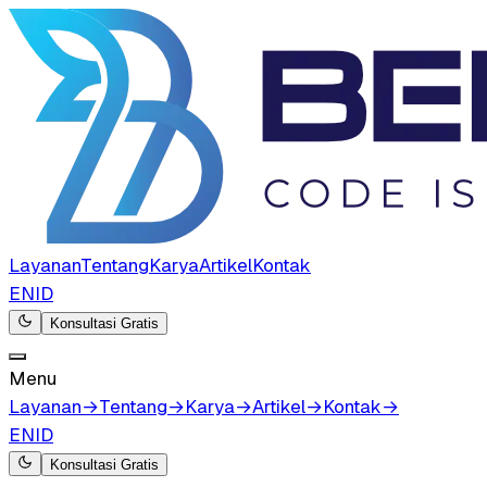
Layanan
Tentang
Karya
Artikel
Kontak
EN
ID
Konsultasi Gratis
Menu
Layanan
→
Tentang
→
Karya
→
Artikel
→
Kontak
→
EN
ID
Konsultasi Gratis