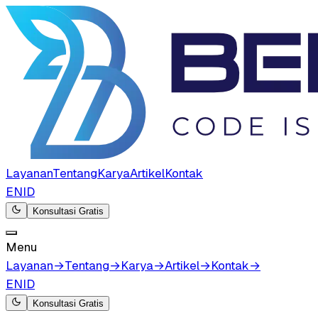
Layanan
Tentang
Karya
Artikel
Kontak
EN
ID
Konsultasi Gratis
Menu
Layanan
→
Tentang
→
Karya
→
Artikel
→
Kontak
→
EN
ID
Konsultasi Gratis