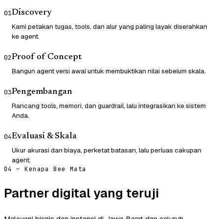
Discovery
01
Kami petakan tugas, tools, dan alur yang paling layak diserahkan
ke agent.
Proof of Concept
02
Bangun agent versi awal untuk membuktikan nilai sebelum skala.
Pengembangan
03
Rancang tools, memori, dan guardrail, lalu integrasikan ke sistem
Anda.
Evaluasi & Skala
04
Ukur akurasi dan biaya, perketat batasan, lalu perluas cakupan
agent.
04 — Kenapa Bee Mata
Partner digital yang teruji
Melayani bisnis dan instansi di Jawa Barat dan seluruh