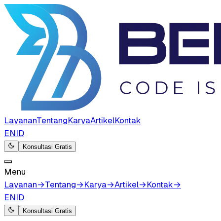
Layanan
Tentang
Karya
Artikel
Kontak
EN
ID
Konsultasi Gratis
Menu
Layanan
→
Tentang
→
Karya
→
Artikel
→
Kontak
→
EN
ID
Konsultasi Gratis