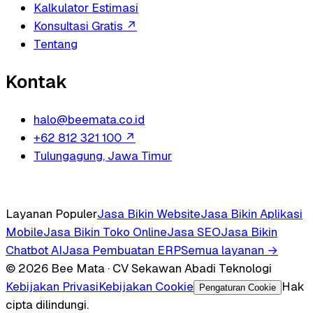
Kalkulator Estimasi
Konsultasi Gratis
↗
Tentang
Kontak
halo@beemata.co.id
+62 812 321 100
↗
Tulungagung, Jawa Timur
Layanan Populer
Jasa Bikin Website
Jasa Bikin Aplikasi
Mobile
Jasa Bikin Toko Online
Jasa SEO
Jasa Bikin
Chatbot AI
Jasa Pembuatan ERP
Semua layanan →
© 2026 Bee Mata · CV Sekawan Abadi Teknologi
Kebijakan Privasi
Kebijakan Cookie
Hak
Pengaturan Cookie
cipta dilindungi.