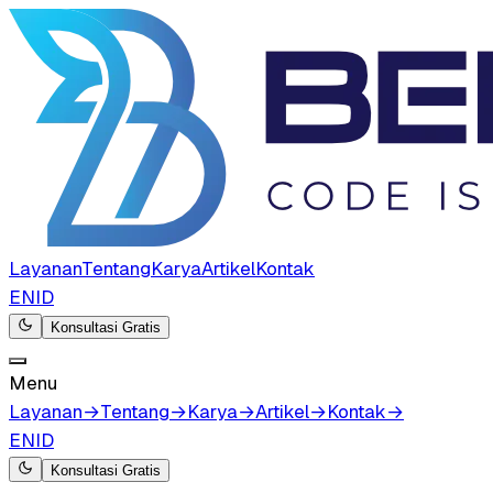
Layanan
Tentang
Karya
Artikel
Kontak
EN
ID
Konsultasi Gratis
Menu
Layanan
→
Tentang
→
Karya
→
Artikel
→
Kontak
→
EN
ID
Konsultasi Gratis