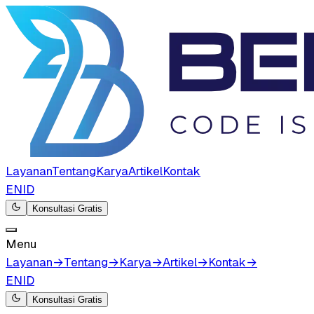
Layanan
Tentang
Karya
Artikel
Kontak
EN
ID
Konsultasi Gratis
Menu
Layanan
→
Tentang
→
Karya
→
Artikel
→
Kontak
→
EN
ID
Konsultasi Gratis