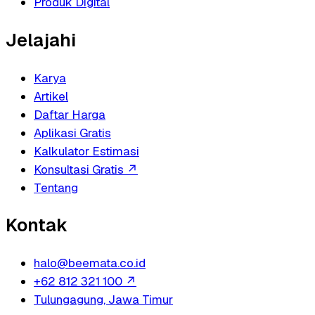
Produk Digital
Jelajahi
Karya
Artikel
Daftar Harga
Aplikasi Gratis
Kalkulator Estimasi
Konsultasi Gratis
↗
Tentang
Kontak
halo@beemata.co.id
+62 812 321 100
↗
Tulungagung, Jawa Timur