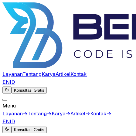
Layanan
Tentang
Karya
Artikel
Kontak
EN
ID
Konsultasi Gratis
Menu
Layanan
→
Tentang
→
Karya
→
Artikel
→
Kontak
→
EN
ID
Konsultasi Gratis