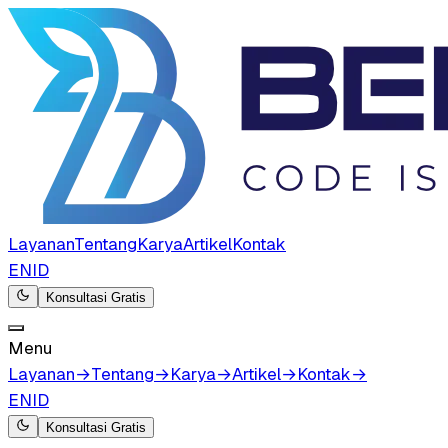
Layanan
Tentang
Karya
Artikel
Kontak
EN
ID
Konsultasi Gratis
Menu
Layanan
→
Tentang
→
Karya
→
Artikel
→
Kontak
→
EN
ID
Konsultasi Gratis