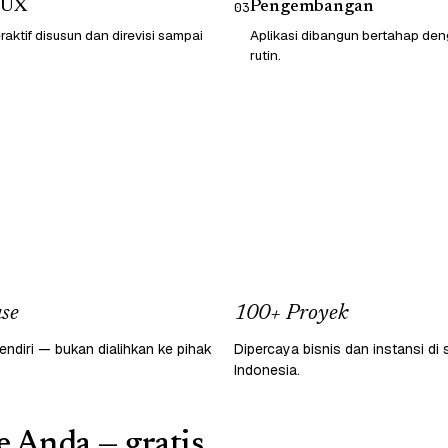
/UX
Pengembangan
03
raktif disusun dan direvisi sampai
Aplikasi dibangun bertahap d
rutin.
se
100+ Proyek
endiri — bukan dialihkan ke pihak
Dipercaya bisnis dan instansi di 
Indonesia.
e Anda — gratis