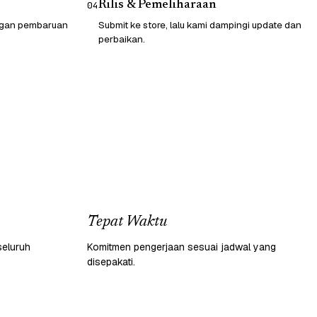
Rilis & Pemeliharaan
04
engan pembaruan
Submit ke store, lalu kami dampingi update dan
perbaikan.
Tepat Waktu
seluruh
Komitmen pengerjaan sesuai jadwal yang
disepakati.