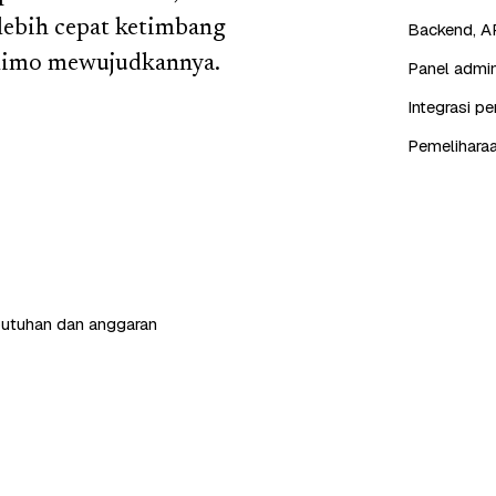
lebih cepat ketimbang
Backend, AP
alimo mewujudkannya.
Panel admin
Integrasi p
Pemeliharaa
butuhan dan anggaran