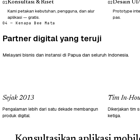
Konsultasi & Riset
Desain UI
01
02
Kami petakan kebutuhan, pengguna, dan alur
Prototype inte
aplikasi — gratis.
pas.
04 — Kenapa Bee Mata
Partner digital yang teruji
Melayani bisnis dan instansi di Papua dan seluruh Indonesia.
Sejak 2013
Tim In-Hou
Pengalaman lebih dari satu dekade membangun
Dikerjakan tim s
produk digital.
ketiga.
Konsultasikan aplikasi mobil