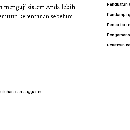
Penguatan s
 menguji sistem Anda lebih
Pendampinga
menutup kerentanan sebelum
Pemantauan 
Pengamanan 
Pelatihan k
butuhan dan anggaran