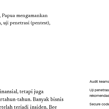
mo, Papua mengamankan
 uji penetrasi (pentest),
Audit keaman
Uji penetra
nansial, tetapi juga
rekomendas
tahun-tahun. Banyak bisnis
Secure cod
elah terjadi insiden. Bee