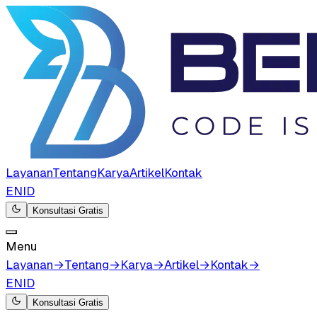
Layanan
Tentang
Karya
Artikel
Kontak
EN
ID
Konsultasi Gratis
Menu
Layanan
→
Tentang
→
Karya
→
Artikel
→
Kontak
→
EN
ID
Konsultasi Gratis