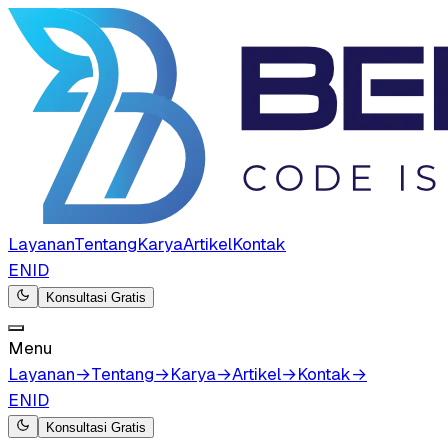
Layanan
Tentang
Karya
Artikel
Kontak
EN
ID
Konsultasi Gratis
Menu
Layanan
→
Tentang
→
Karya
→
Artikel
→
Kontak
→
EN
ID
Konsultasi Gratis