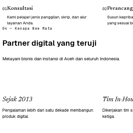
Konsultasi
Perancang
01
02
Kami pelajari jenis panggilan, skrip, dan alur
Susun kepriba
layanan Anda.
yang sesuai b
04 — Kenapa Bee Mata
Partner digital yang teruji
Melayani bisnis dan instansi di Aceh dan seluruh Indonesia.
Sejak 2013
Tim In-Hou
Pengalaman lebih dari satu dekade membangun
Dikerjakan tim s
produk digital.
ketiga.