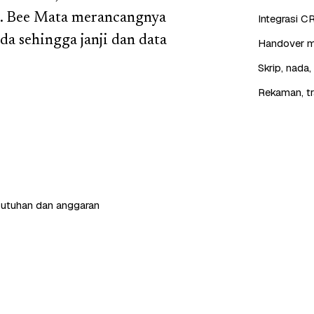
n. Bee Mata merancangnya
Integrasi C
a sehingga janji dan data
Handover mu
Skrip, nada
Rekaman, tr
butuhan dan anggaran