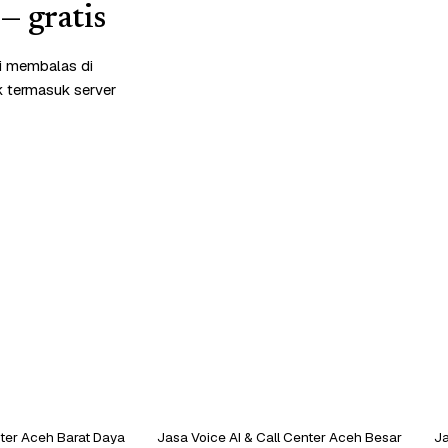
— gratis
mi membalas di
k termasuk server
nter Aceh Barat Daya
Jasa Voice AI & Call Center Aceh Besar
Ja