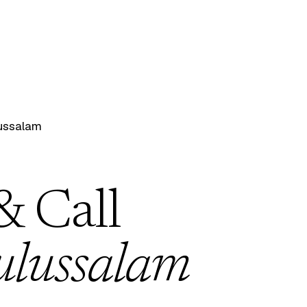
ussalam
& Call
ulussalam