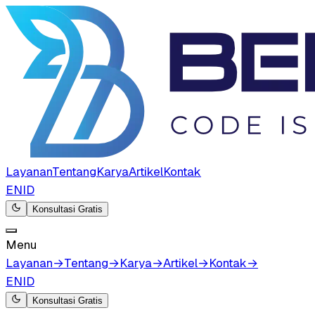
Layanan
Tentang
Karya
Artikel
Kontak
EN
ID
Konsultasi Gratis
Menu
Layanan
→
Tentang
→
Karya
→
Artikel
→
Kontak
→
EN
ID
Konsultasi Gratis