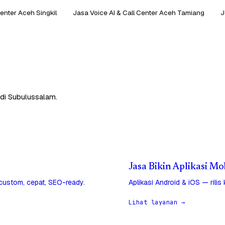
Center Aceh Singkil
Jasa Voice AI & Call Center Aceh Tamiang
J
 di Subulussalam.
Jasa Bikin Aplikasi Mo
 custom, cepat, SEO-ready.
Aplikasi Android & iOS — rilis
Lihat layanan →