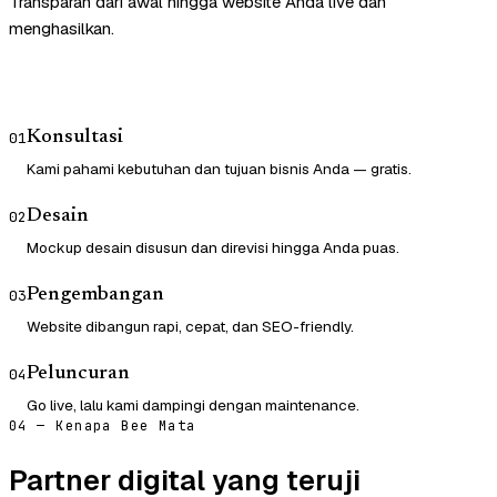
Transparan dari awal hingga website Anda live dan
menghasilkan.
Konsultasi
01
Kami pahami kebutuhan dan tujuan bisnis Anda — gratis.
Desain
02
Mockup desain disusun dan direvisi hingga Anda puas.
Pengembangan
03
Website dibangun rapi, cepat, dan SEO-friendly.
Peluncuran
04
Go live, lalu kami dampingi dengan maintenance.
04 — Kenapa Bee Mata
Partner digital yang teruji