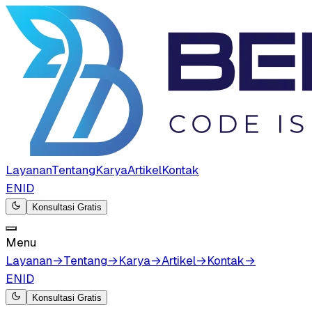
Layanan
Tentang
Karya
Artikel
Kontak
EN
ID
Konsultasi Gratis
Menu
Layanan
→
Tentang
→
Karya
→
Artikel
→
Kontak
→
EN
ID
Konsultasi Gratis