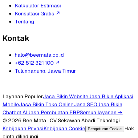
Kalkulator Estimasi
Konsultasi Gratis
↗
Tentang
Kontak
halo@beemata.co.id
+62 812 321 100
↗
Tulungagung, Jawa Timur
Layanan Populer
Jasa Bikin Website
Jasa Bikin Aplikasi
Mobile
Jasa Bikin Toko Online
Jasa SEO
Jasa Bikin
Chatbot AI
Jasa Pembuatan ERP
Semua layanan →
© 2026 Bee Mata · CV Sekawan Abadi Teknologi
Kebijakan Privasi
Kebijakan Cookie
Hak
Pengaturan Cookie
cipta dilindungi.