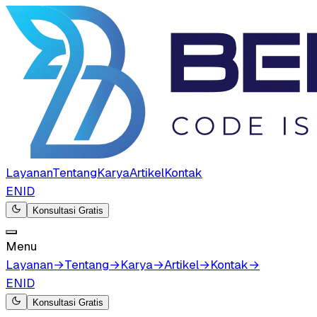
Layanan
Tentang
Karya
Artikel
Kontak
EN
ID
Konsultasi Gratis
Menu
Layanan
→
Tentang
→
Karya
→
Artikel
→
Kontak
→
EN
ID
Konsultasi Gratis