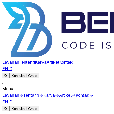
Layanan
Tentang
Karya
Artikel
Kontak
EN
ID
Konsultasi Gratis
Menu
Layanan
→
Tentang
→
Karya
→
Artikel
→
Kontak
→
EN
ID
Konsultasi Gratis