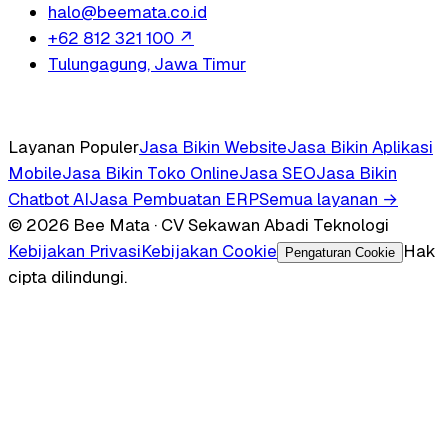
halo@beemata.co.id
+62 812 321 100
↗
Tulungagung, Jawa Timur
Layanan Populer
Jasa Bikin Website
Jasa Bikin Aplikasi
Mobile
Jasa Bikin Toko Online
Jasa SEO
Jasa Bikin
Chatbot AI
Jasa Pembuatan ERP
Semua layanan →
© 2026 Bee Mata · CV Sekawan Abadi Teknologi
Kebijakan Privasi
Kebijakan Cookie
Hak
Pengaturan Cookie
cipta dilindungi.