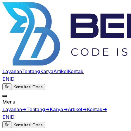
Layanan
Tentang
Karya
Artikel
Kontak
EN
ID
Konsultasi Gratis
Menu
Layanan
→
Tentang
→
Karya
→
Artikel
→
Kontak
→
EN
ID
Konsultasi Gratis