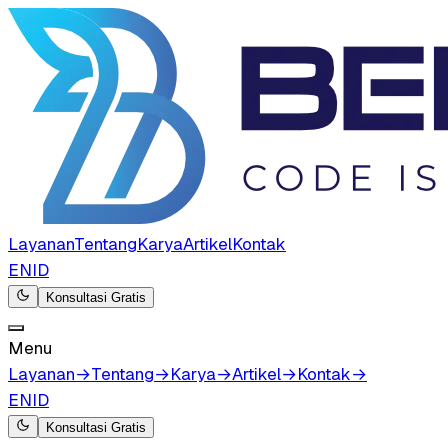
Layanan
Tentang
Karya
Artikel
Kontak
EN
ID
Konsultasi Gratis
Menu
Layanan
→
Tentang
→
Karya
→
Artikel
→
Kontak
→
EN
ID
Konsultasi Gratis