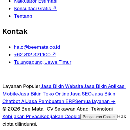
Kalkulator Estimasi
Konsultasi Gratis
↗
Tentang
Kontak
halo@beemata.co.id
+62 812 321 100
↗
Tulungagung, Jawa Timur
Layanan Populer
Jasa Bikin Website
Jasa Bikin Aplikasi
Mobile
Jasa Bikin Toko Online
Jasa SEO
Jasa Bikin
Chatbot AI
Jasa Pembuatan ERP
Semua layanan →
© 2026 Bee Mata · CV Sekawan Abadi Teknologi
Kebijakan Privasi
Kebijakan Cookie
Hak
Pengaturan Cookie
cipta dilindungi.