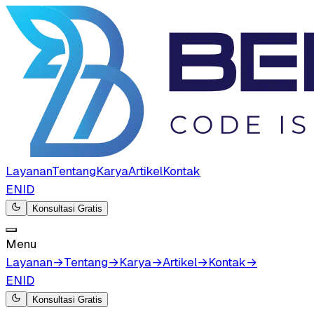
Layanan
Tentang
Karya
Artikel
Kontak
EN
ID
Konsultasi Gratis
Menu
Layanan
→
Tentang
→
Karya
→
Artikel
→
Kontak
→
EN
ID
Konsultasi Gratis