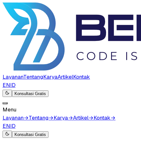
Layanan
Tentang
Karya
Artikel
Kontak
EN
ID
Konsultasi Gratis
Menu
Layanan
→
Tentang
→
Karya
→
Artikel
→
Kontak
→
EN
ID
Konsultasi Gratis