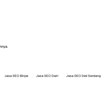
nnya.
Jasa SEO Binjai
Jasa SEO Dairi
Jasa SEO Deli Serdang