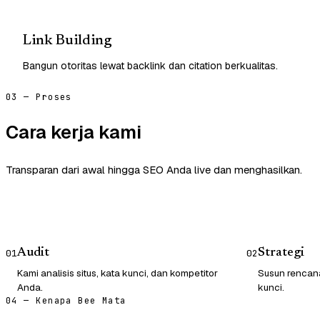
Link Building
Bangun otoritas lewat backlink dan citation berkualitas.
03 — Proses
Cara kerja kami
Transparan dari awal hingga SEO Anda live dan menghasilkan.
Audit
Strategi
01
02
Kami analisis situs, kata kunci, dan kompetitor
Susun rencana
Anda.
kunci.
04 — Kenapa Bee Mata