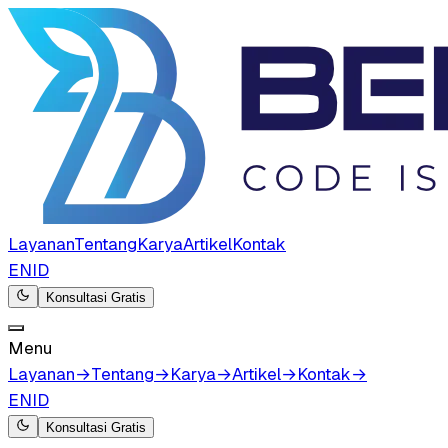
Layanan
Tentang
Karya
Artikel
Kontak
EN
ID
Konsultasi Gratis
Menu
Layanan
→
Tentang
→
Karya
→
Artikel
→
Kontak
→
EN
ID
Konsultasi Gratis