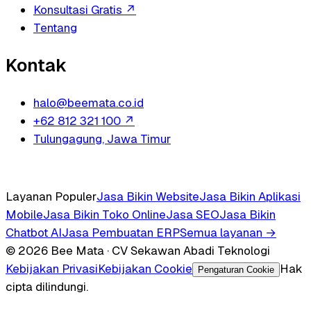
Konsultasi Gratis
↗
Tentang
Kontak
halo@beemata.co.id
+62 812 321 100
↗
Tulungagung, Jawa Timur
Layanan Populer
Jasa Bikin Website
Jasa Bikin Aplikasi
Mobile
Jasa Bikin Toko Online
Jasa SEO
Jasa Bikin
Chatbot AI
Jasa Pembuatan ERP
Semua layanan →
© 2026 Bee Mata · CV Sekawan Abadi Teknologi
Kebijakan Privasi
Kebijakan Cookie
Hak
Pengaturan Cookie
cipta dilindungi.