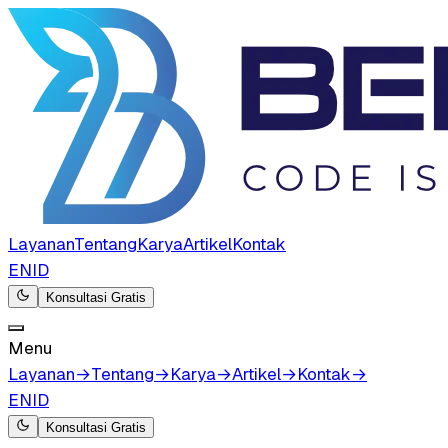
Layanan
Tentang
Karya
Artikel
Kontak
EN
ID
Konsultasi Gratis
Menu
Layanan
→
Tentang
→
Karya
→
Artikel
→
Kontak
→
EN
ID
Konsultasi Gratis