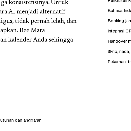
Panggilan ke
aga konsistensinya. Untuk
Bahasa Indo
ra AI menjadi alternatif
Booking jan
gus, tidak pernah lelah, dan
etapkan. Bee Mata
Integrasi C
an kalender Anda sehingga
Handover mu
Skrip, nada
Rekaman, tr
butuhan dan anggaran