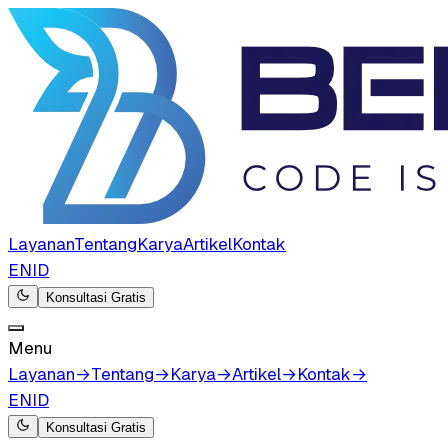
Layanan
Tentang
Karya
Artikel
Kontak
EN
ID
Konsultasi Gratis
Menu
Layanan
→
Tentang
→
Karya
→
Artikel
→
Kontak
→
EN
ID
Konsultasi Gratis