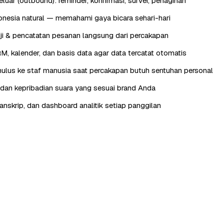
luar (outbound): reminder, konfirmasi, survei, penagihan
nesia natural — memahami gaya bicara sehari-hari
ji & pencatatan pesanan langsung dari percakapan
RM, kalender, dan basis data agar data tercatat otomatis
lus ke staf manusia saat percakapan butuh sentuhan personal
, dan kepribadian suara yang sesuai brand Anda
anskrip, dan dashboard analitik setiap panggilan