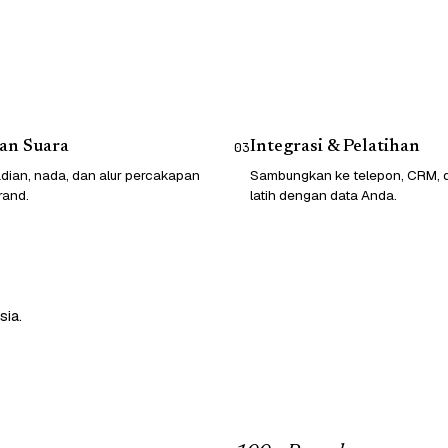
an Suara
Integrasi & Pelatihan
03
dian, nada, dan alur percakapan
Sambungkan ke telepon, CRM, da
rand.
latih dengan data Anda.
sia.