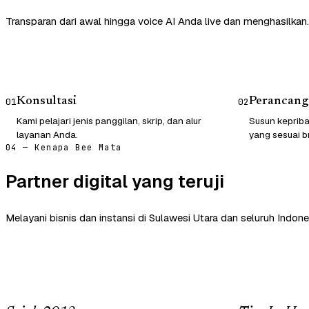
Transparan dari awal hingga voice AI Anda live dan menghasilkan.
Konsultasi
Perancang
01
02
Kami pelajari jenis panggilan, skrip, dan alur
Susun kepriba
layanan Anda.
yang sesuai b
04 — Kenapa Bee Mata
Partner digital yang teruji
Melayani bisnis dan instansi di Sulawesi Utara dan seluruh Indone