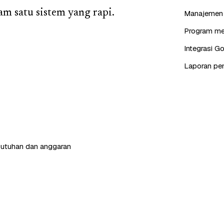
am satu sistem yang rapi.
Manajemen s
Program mem
Integrasi G
Laporan pen
butuhan dan anggaran