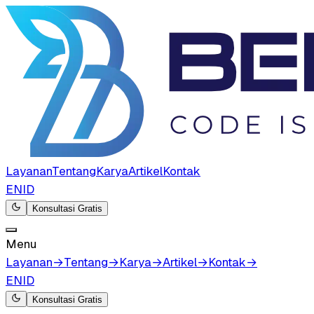
Layanan
Tentang
Karya
Artikel
Kontak
EN
ID
Konsultasi Gratis
Menu
Layanan
→
Tentang
→
Karya
→
Artikel
→
Kontak
→
EN
ID
Konsultasi Gratis