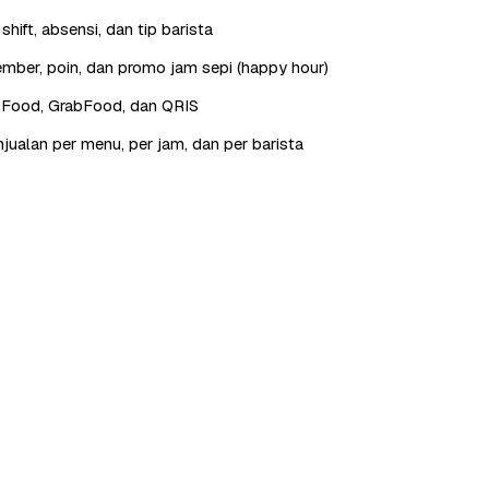
hift, absensi, dan tip barista
ber, poin, dan promo jam sepi (happy hour)
oFood, GrabFood, dan QRIS
jualan per menu, per jam, dan per barista