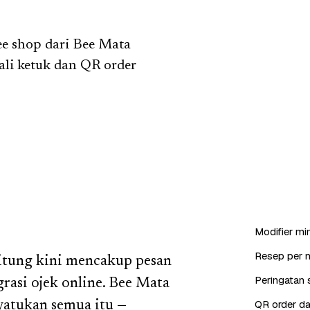
fee shop dari Bee Mata
ali ketuk dan QR order
Modifier min
Resep per 
itung kini mencakup pesan
Peringatan s
rasi ojek online. Bee Mata
QR order da
yatukan semua itu —