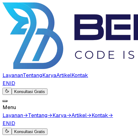
Layanan
Tentang
Karya
Artikel
Kontak
EN
ID
Konsultasi Gratis
Menu
Layanan
→
Tentang
→
Karya
→
Artikel
→
Kontak
→
EN
ID
Konsultasi Gratis