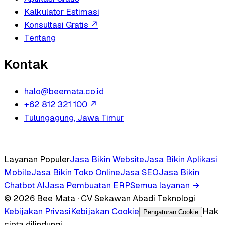
Kalkulator Estimasi
Konsultasi Gratis
↗
Tentang
Kontak
halo@beemata.co.id
+62 812 321 100
↗
Tulungagung, Jawa Timur
Layanan Populer
Jasa Bikin Website
Jasa Bikin Aplikasi
Mobile
Jasa Bikin Toko Online
Jasa SEO
Jasa Bikin
Chatbot AI
Jasa Pembuatan ERP
Semua layanan →
© 2026 Bee Mata · CV Sekawan Abadi Teknologi
Kebijakan Privasi
Kebijakan Cookie
Hak
Pengaturan Cookie
cipta dilindungi.