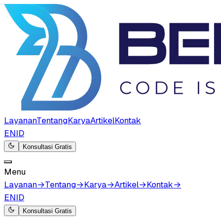
Layanan
Tentang
Karya
Artikel
Kontak
EN
ID
Konsultasi Gratis
Menu
Layanan
→
Tentang
→
Karya
→
Artikel
→
Kontak
→
EN
ID
Konsultasi Gratis