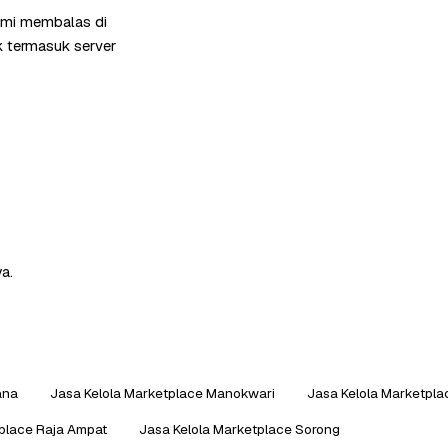
ami membalas di
k termasuk server
a.
ana
Jasa Kelola Marketplace Manokwari
Jasa Kelola Marketpl
tplace Raja Ampat
Jasa Kelola Marketplace Sorong