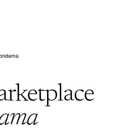
Wondama
arketplace
dama