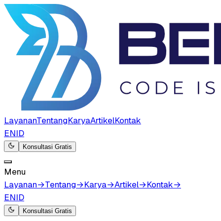
Layanan
Tentang
Karya
Artikel
Kontak
EN
ID
Konsultasi Gratis
Menu
Layanan
→
Tentang
→
Karya
→
Artikel
→
Kontak
→
EN
ID
Konsultasi Gratis