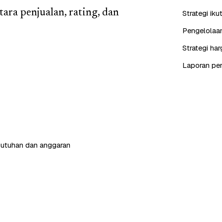
ra penjualan, rating, dan
Strategi iku
Pengelolaan
Strategi ha
Laporan perf
butuhan dan anggaran