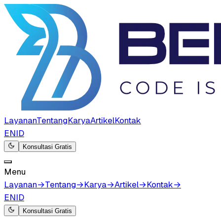
Layanan
Tentang
Karya
Artikel
Kontak
EN
ID
Konsultasi Gratis
Menu
Layanan
→
Tentang
→
Karya
→
Artikel
→
Kontak
→
EN
ID
Konsultasi Gratis