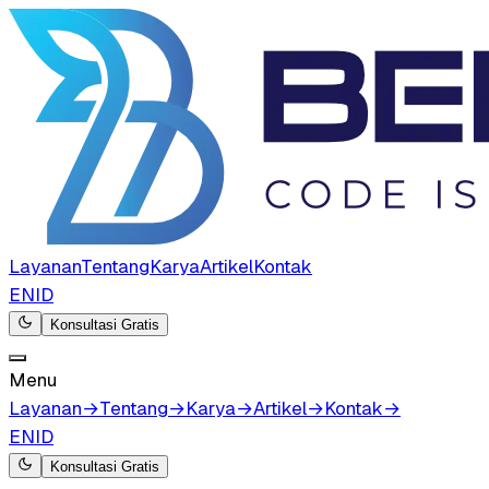
Layanan
Tentang
Karya
Artikel
Kontak
EN
ID
Konsultasi Gratis
Menu
Layanan
→
Tentang
→
Karya
→
Artikel
→
Kontak
→
EN
ID
Konsultasi Gratis