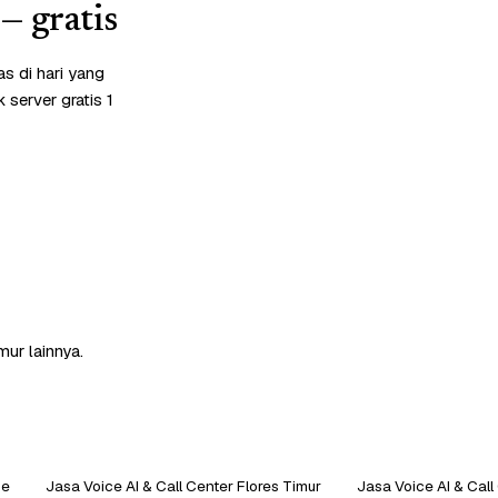
— gratis
s di hari yang
server gratis 1
mur lainnya.
de
Jasa Voice AI & Call Center Flores Timur
Jasa Voice AI & Cal