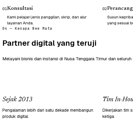
Konsultasi
Perancang
01
02
Kami pelajari jenis panggilan, skrip, dan alur
Susun kepriba
layanan Anda.
yang sesuai b
04 — Kenapa Bee Mata
Partner digital yang teruji
Melayani bisnis dan instansi di Nusa Tenggara Timur dan seluruh 
Sejak 2013
Tim In-Hou
Pengalaman lebih dari satu dekade membangun
Dikerjakan tim s
produk digital.
ketiga.