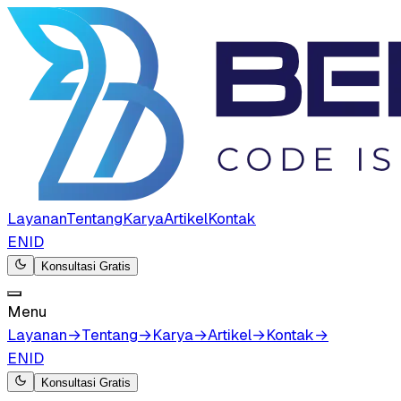
Layanan
Tentang
Karya
Artikel
Kontak
EN
ID
Konsultasi Gratis
Menu
Layanan
→
Tentang
→
Karya
→
Artikel
→
Kontak
→
EN
ID
Konsultasi Gratis