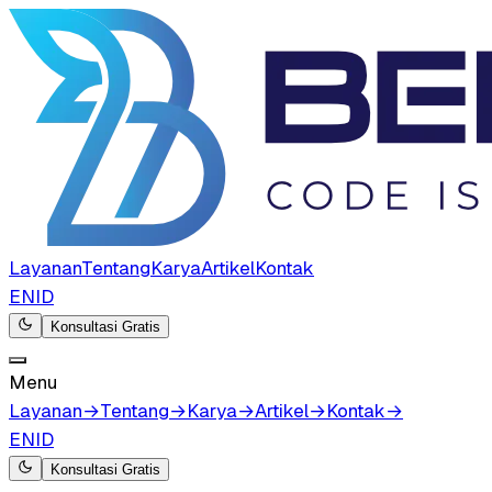
Layanan
Tentang
Karya
Artikel
Kontak
EN
ID
Konsultasi Gratis
Menu
Layanan
→
Tentang
→
Karya
→
Artikel
→
Kontak
→
EN
ID
Konsultasi Gratis