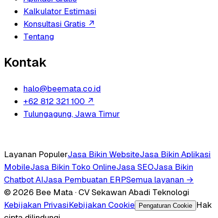
Kalkulator Estimasi
Konsultasi Gratis
↗
Tentang
Kontak
halo@beemata.co.id
+62 812 321 100
↗
Tulungagung, Jawa Timur
Layanan Populer
Jasa Bikin Website
Jasa Bikin Aplikasi
Mobile
Jasa Bikin Toko Online
Jasa SEO
Jasa Bikin
Chatbot AI
Jasa Pembuatan ERP
Semua layanan →
© 2026 Bee Mata · CV Sekawan Abadi Teknologi
Kebijakan Privasi
Kebijakan Cookie
Hak
Pengaturan Cookie
cipta dilindungi.