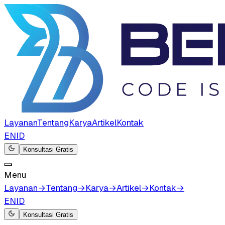
Layanan
Tentang
Karya
Artikel
Kontak
EN
ID
Konsultasi Gratis
Menu
Layanan
→
Tentang
→
Karya
→
Artikel
→
Kontak
→
EN
ID
Konsultasi Gratis