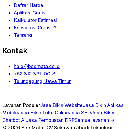
Daftar Harga
Aplikasi Gratis
Kalkulator Estimasi
Konsultasi Gratis
↗
Tentang
Kontak
halo@beemata.co.id
+62 812 321 100
↗
Tulungagung, Jawa Timur
Layanan Populer
Jasa Bikin Website
Jasa Bikin Aplikasi
Mobile
Jasa Bikin Toko Online
Jasa SEO
Jasa Bikin
Chatbot AI
Jasa Pembuatan ERP
Semua layanan →
© 2026 Bee Mata · CV Sekawan Abadi Teknologi