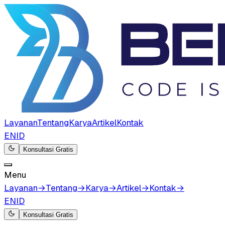
Layanan
Tentang
Karya
Artikel
Kontak
EN
ID
Konsultasi Gratis
Menu
Layanan
→
Tentang
→
Karya
→
Artikel
→
Kontak
→
EN
ID
Konsultasi Gratis