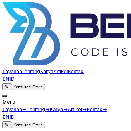
Layanan
Tentang
Karya
Artikel
Kontak
EN
ID
Konsultasi Gratis
Menu
Layanan
→
Tentang
→
Karya
→
Artikel
→
Kontak
→
EN
ID
Konsultasi Gratis