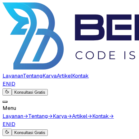
Layanan
Tentang
Karya
Artikel
Kontak
EN
ID
Konsultasi Gratis
Menu
Layanan
→
Tentang
→
Karya
→
Artikel
→
Kontak
→
EN
ID
Konsultasi Gratis