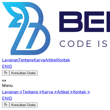
Layanan
Tentang
Karya
Artikel
Kontak
EN
ID
Konsultasi Gratis
Menu
Layanan
→
Tentang
→
Karya
→
Artikel
→
Kontak
→
EN
ID
Konsultasi Gratis