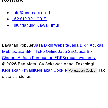
halo@beemata.co.id
+62 812 321 100
↗
Tulungagung, Jawa Timur
Layanan Populer
Jasa Bikin Website
Jasa Bikin Aplikasi
Mobile
Jasa Bikin Toko Online
Jasa SEO
Jasa Bikin
Chatbot AI
Jasa Pembuatan ERP
Semua layanan →
© 2026 Bee Mata · CV Sekawan Abadi Teknologi
Kebijakan Privasi
Kebijakan Cookie
Hak
Pengaturan Cookie
cipta dilindungi.