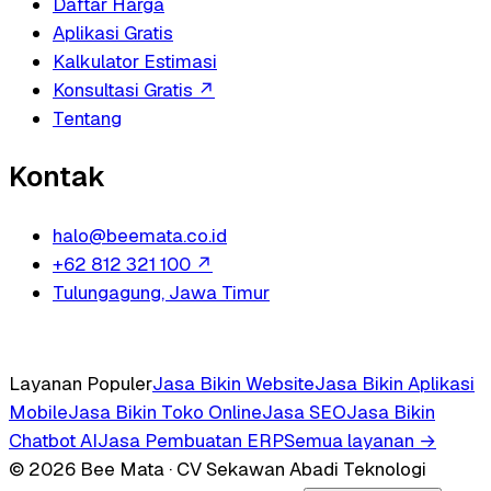
Daftar Harga
Aplikasi Gratis
Kalkulator Estimasi
Konsultasi Gratis
↗
Tentang
Kontak
halo@beemata.co.id
+62 812 321 100
↗
Tulungagung, Jawa Timur
Layanan Populer
Jasa Bikin Website
Jasa Bikin Aplikasi
Mobile
Jasa Bikin Toko Online
Jasa SEO
Jasa Bikin
Chatbot AI
Jasa Pembuatan ERP
Semua layanan →
© 2026 Bee Mata · CV Sekawan Abadi Teknologi