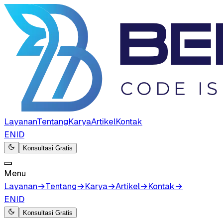
Layanan
Tentang
Karya
Artikel
Kontak
EN
ID
Konsultasi Gratis
Menu
Layanan
→
Tentang
→
Karya
→
Artikel
→
Kontak
→
EN
ID
Konsultasi Gratis