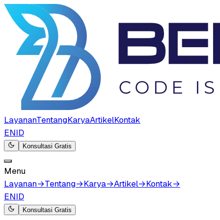
Layanan
Tentang
Karya
Artikel
Kontak
EN
ID
Konsultasi Gratis
Menu
Layanan
→
Tentang
→
Karya
→
Artikel
→
Kontak
→
EN
ID
Konsultasi Gratis