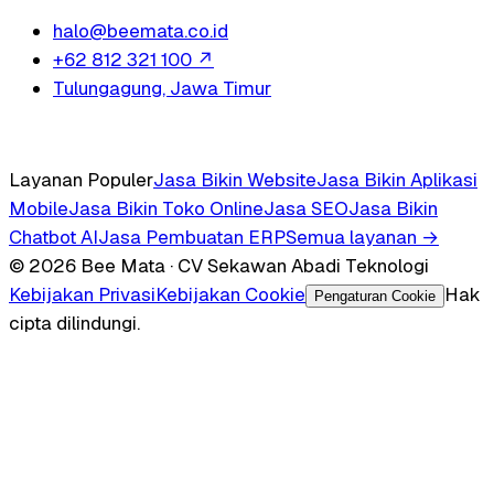
halo@beemata.co.id
+62 812 321 100
↗
Tulungagung, Jawa Timur
Layanan Populer
Jasa Bikin Website
Jasa Bikin Aplikasi
Mobile
Jasa Bikin Toko Online
Jasa SEO
Jasa Bikin
Chatbot AI
Jasa Pembuatan ERP
Semua layanan →
© 2026 Bee Mata · CV Sekawan Abadi Teknologi
Kebijakan Privasi
Kebijakan Cookie
Hak
Pengaturan Cookie
cipta dilindungi.