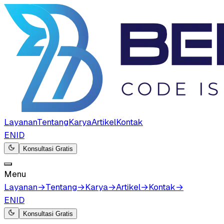
Layanan
Tentang
Karya
Artikel
Kontak
EN
ID
Konsultasi Gratis
Menu
Layanan
→
Tentang
→
Karya
→
Artikel
→
Kontak
→
EN
ID
Konsultasi Gratis