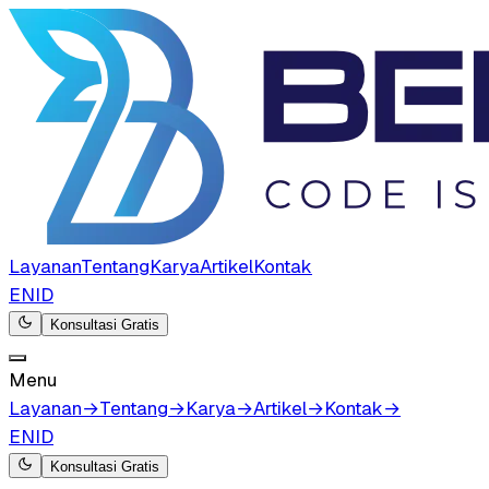
Layanan
Tentang
Karya
Artikel
Kontak
EN
ID
Konsultasi Gratis
Menu
Layanan
→
Tentang
→
Karya
→
Artikel
→
Kontak
→
EN
ID
Konsultasi Gratis