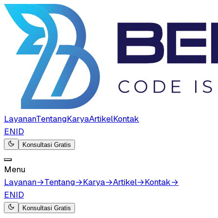
Layanan
Tentang
Karya
Artikel
Kontak
EN
ID
Konsultasi Gratis
Menu
Layanan
→
Tentang
→
Karya
→
Artikel
→
Kontak
→
EN
ID
Konsultasi Gratis