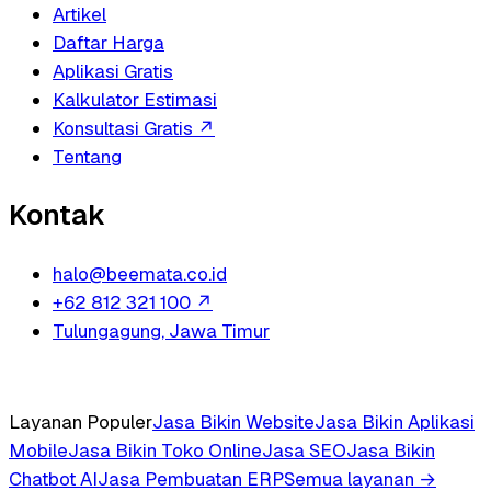
Artikel
Daftar Harga
Aplikasi Gratis
Kalkulator Estimasi
Konsultasi Gratis
↗
Tentang
Kontak
halo@beemata.co.id
+62 812 321 100
↗
Tulungagung, Jawa Timur
Layanan Populer
Jasa Bikin Website
Jasa Bikin Aplikasi
Mobile
Jasa Bikin Toko Online
Jasa SEO
Jasa Bikin
Chatbot AI
Jasa Pembuatan ERP
Semua layanan →