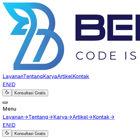
Layanan
Tentang
Karya
Artikel
Kontak
EN
ID
Konsultasi Gratis
Menu
Layanan
→
Tentang
→
Karya
→
Artikel
→
Kontak
→
EN
ID
Konsultasi Gratis