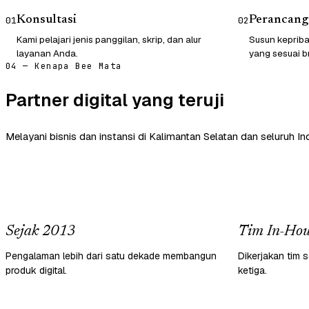
Konsultasi
Perancang
01
02
Kami pelajari jenis panggilan, skrip, dan alur
Susun kepriba
layanan Anda.
yang sesuai b
04 — Kenapa Bee Mata
Partner digital yang teruji
Melayani bisnis dan instansi di Kalimantan Selatan dan seluruh In
Sejak 2013
Tim In-Hou
Pengalaman lebih dari satu dekade membangun
Dikerjakan tim s
produk digital.
ketiga.