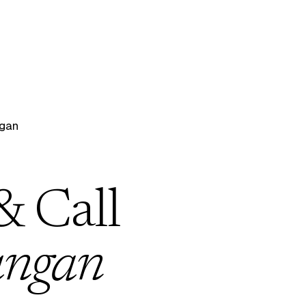
gan
& Call
angan