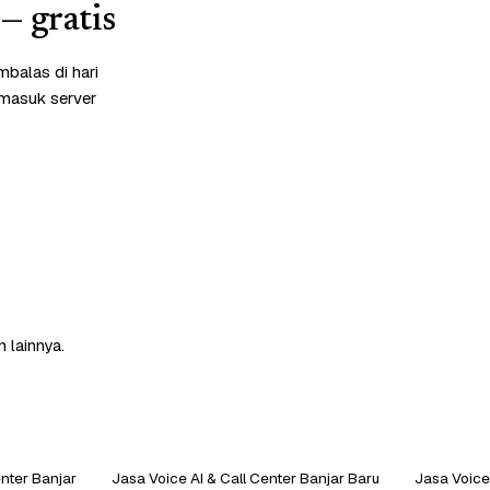
— gratis
balas di hari
rmasuk server
 lainnya.
enter Banjar
Jasa Voice AI & Call Center Banjar Baru
Jasa Voice 