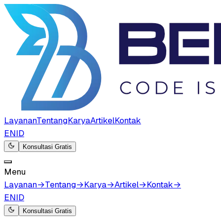
Layanan
Tentang
Karya
Artikel
Kontak
EN
ID
Konsultasi Gratis
Menu
Layanan
→
Tentang
→
Karya
→
Artikel
→
Kontak
→
EN
ID
Konsultasi Gratis