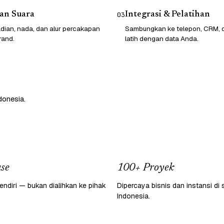
an Suara
Integrasi & Pelatihan
03
dian, nada, dan alur percakapan
Sambungkan ke telepon, CRM, da
rand.
latih dengan data Anda.
donesia.
se
100+ Proyek
endiri — bukan dialihkan ke pihak
Dipercaya bisnis dan instansi di 
Indonesia.