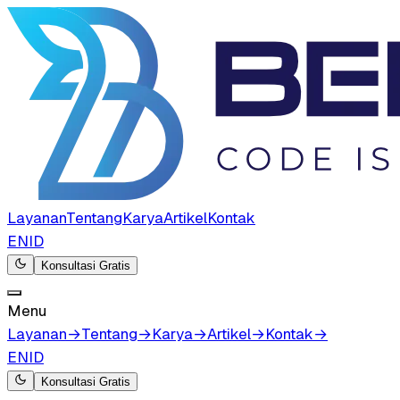
Layanan
Tentang
Karya
Artikel
Kontak
EN
ID
Konsultasi Gratis
Menu
Layanan
→
Tentang
→
Karya
→
Artikel
→
Kontak
→
EN
ID
Konsultasi Gratis