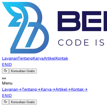
Layanan
Tentang
Karya
Artikel
Kontak
EN
ID
Konsultasi Gratis
Menu
Layanan
→
Tentang
→
Karya
→
Artikel
→
Kontak
→
EN
ID
Konsultasi Gratis